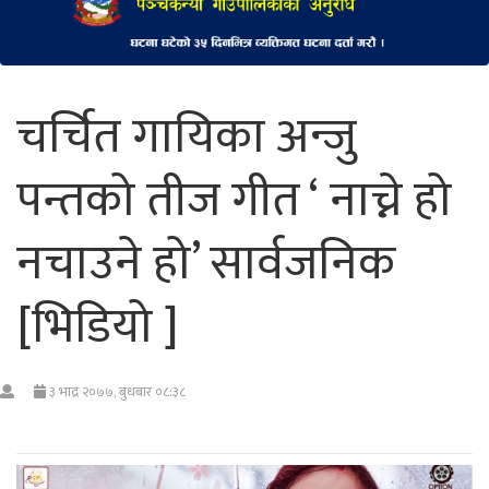
चर्चित गायिका अन्जु
पन्तको तीज गीत ‘ नाच्ने हो
नचाउने हो’ सार्वजनिक
[भिडियो ]
३ भाद्र २०७७, बुधबार ०८:३८