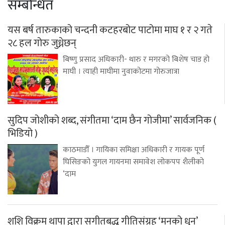
सम्बन्धित
यस बर्ष तारुकाको चन्दनी कटहरबोट पाटोमा माघ १ र २ गते
२८ हल गोरु जुध्नेछन्
बिष्णु प्रसाद अधिकारी- थारु र मगरको बिशेष चाड हो
माघी । त्याही माघीमा नुवाकोटमा गोरुजात्रा
सुदिप जोशीको शब्द, संगीतमा ‘दाम छैन गोजीमा’ सार्वजनिक (
भिडियो )
काठमाडौँ । गायिका समिक्षा अधिकारी र गायक पूर्ण
घिसिङको युगल गायनमा समावेश लोकपप शैलीको
‘दाम
शशि विक्रम थापा द्वारा सगीतबद्ध गीतिसंग्रह ‘मनको धुन’