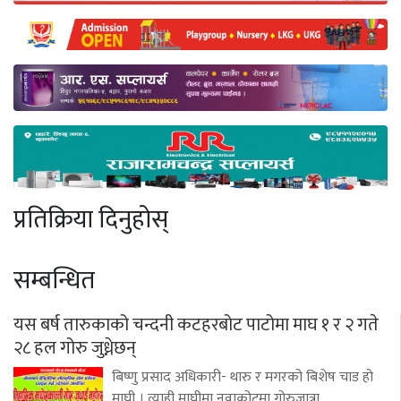
प्रतिक्रिया दिनुहोस्
सम्बन्धित
यस बर्ष तारुकाको चन्दनी कटहरबोट पाटोमा माघ १ र २ गते
२८ हल गोरु जुध्नेछन्
बिष्णु प्रसाद अधिकारी- थारु र मगरको बिशेष चाड हो
माघी । त्याही माघीमा नुवाकोटमा गोरुजात्रा