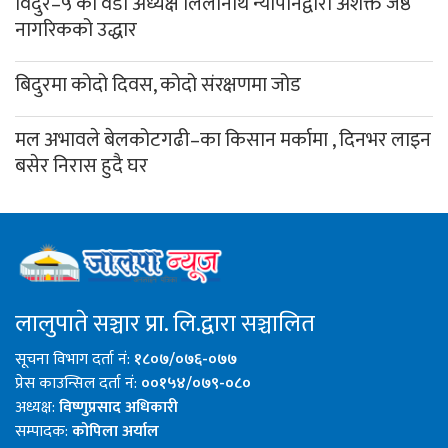
विदुर–५ का वडा अध्यक्ष लिलानाथ न्यौपानेद्वारा अशक्त जेष्ठ
नागरिकको उद्धार
बिदुरमा कोदो दिवस, कोदो संरक्षणमा जोड
मल अभावले बेलकोटगढी–का किसान मर्कामा , दिनभर लाइन
बसेर निरास हुदै घर
लालुपाते सञ्चार प्रा. लि.द्वारा सञ्चालित
सूचना विभाग दर्ता नं:
१८०७/०७६-०७७
प्रेस काउन्सिल दर्ता नं:
००१५४/०७९-०८०
अध्यक्ष:
विष्णुप्रसाद अधिकारी
सम्पादक:
कोपिला अर्याल