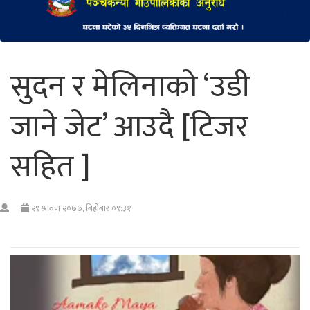
सुदन र मेलिनाको ‘उडी
जाने जेट’ आउदै [टिजर
सहित ]
२९ श्रावण २०७७, बिहीबार ०९:३१