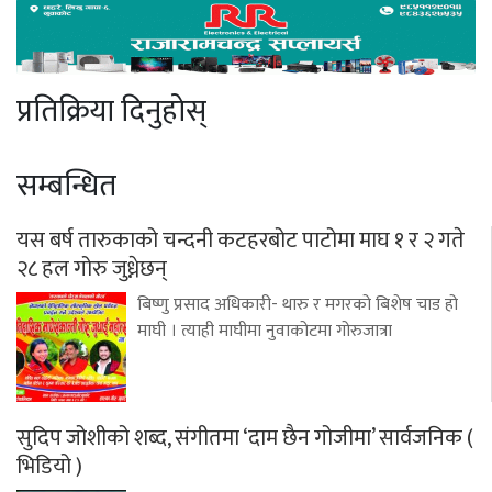
प्रतिक्रिया दिनुहोस्
सम्बन्धित
यस बर्ष तारुकाको चन्दनी कटहरबोट पाटोमा माघ १ र २ गते
२८ हल गोरु जुध्नेछन्
बिष्णु प्रसाद अधिकारी- थारु र मगरको बिशेष चाड हो
माघी । त्याही माघीमा नुवाकोटमा गोरुजात्रा
सुदिप जोशीको शब्द, संगीतमा ‘दाम छैन गोजीमा’ सार्वजनिक (
भिडियो )