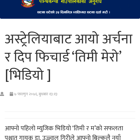
अस्ट्रेलियाबाट आयो अर्चना
र दिप फिचार्ड ‘तिमी मेरो’
[भिडियो ]
७ फाल्गुन २०७६, बुधबार १३:१३
आफ्नो पहिलो म्युजिक भिडियो ‘तिमी र म’को सफलता
पश्चात गायक डा. उज्ज्वल गिरीले आफ्नो बिल्कुलै नयाँ