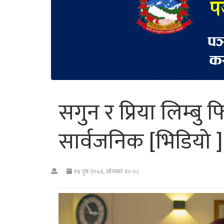
सगुन र प्रिया लिम्बु फि
सार्वजनिक [भिडियो ]
१४ पुष २०७६, सोमबार १०:०८