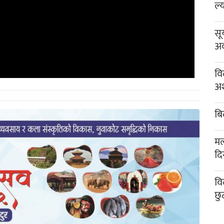
ल्
सू
अव
वि
अश
बि
मल
दि
वि
छु