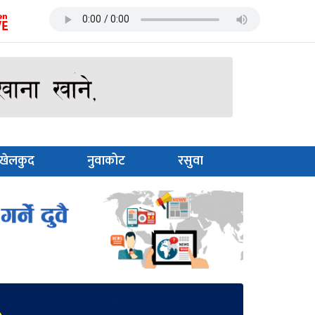
खेलकुद
नुवाकोट
रसुवा