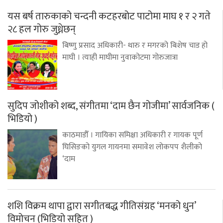
यस बर्ष तारुकाको चन्दनी कटहरबोट पाटोमा माघ १ र २ गते
२८ हल गोरु जुध्नेछन्
बिष्णु प्रसाद अधिकारी- थारु र मगरको बिशेष चाड हो
माघी । त्याही माघीमा नुवाकोटमा गोरुजात्रा
सुदिप जोशीको शब्द, संगीतमा ‘दाम छैन गोजीमा’ सार्वजनिक (
भिडियो )
काठमाडौँ । गायिका समिक्षा अधिकारी र गायक पूर्ण
घिसिङको युगल गायनमा समावेश लोकपप शैलीको
‘दाम
शशि विक्रम थापा द्वारा सगीतबद्ध गीतिसंग्रह ‘मनको धुन’
विमोचन (भिडियो सहित )