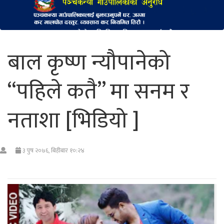
बाल कृष्ण न्यौपानेको
“पहिले कतै” मा सनम र
नताशा [भिडियो ]
३ पुष २०७६, बिहीबार १०:२४