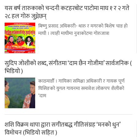
यस बर्ष तारुकाको चन्दनी कटहरबोट पाटोमा माघ १ र २ गते
२८ हल गोरु जुध्नेछन्
बिष्णु प्रसाद अधिकारी- थारु र मगरको बिशेष चाड हो
माघी । त्याही माघीमा नुवाकोटमा गोरुजात्रा
सुदिप जोशीको शब्द, संगीतमा ‘दाम छैन गोजीमा’ सार्वजनिक (
भिडियो )
काठमाडौँ । गायिका समिक्षा अधिकारी र गायक पूर्ण
घिसिङको युगल गायनमा समावेश लोकपप शैलीको
‘दाम
शशि विक्रम थापा द्वारा सगीतबद्ध गीतिसंग्रह ‘मनको धुन’
विमोचन (भिडियो सहित )