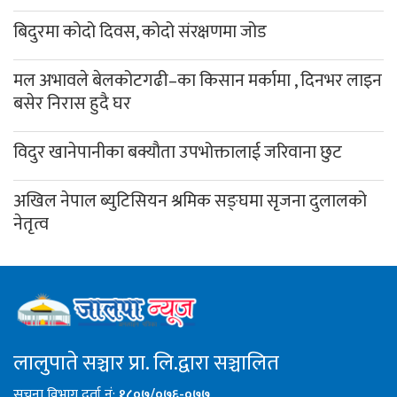
बिदुरमा कोदो दिवस, कोदो संरक्षणमा जोड
मल अभावले बेलकोटगढी–का किसान मर्कामा , दिनभर लाइन
बसेर निरास हुदै घर
विदुर खानेपानीका बक्यौता उपभोक्तालाई जरिवाना छुट
अखिल नेपाल ब्युटिसियन श्रमिक सङ्घमा सृजना दुलालको
नेतृत्व
लालुपाते सञ्चार प्रा. लि.द्वारा सञ्चालित
सूचना विभाग दर्ता नं:
१८०७/०७६-०७७