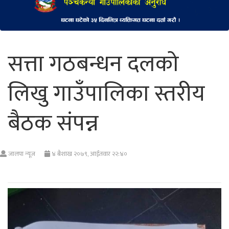
सत्ता गठबन्धन दलको
लिखु गाउँपालिका स्तरीय
बैठक संपन्न
जालपा न्यूज
४ बैशाख २०७९, आईतवार २२:४०