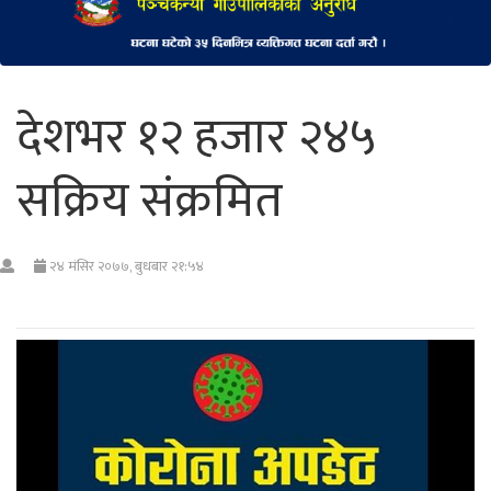
देशभर १२ हजार २४५
सक्रिय संक्रमित
२४ मंसिर २०७७, बुधबार २१:५४