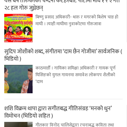
यस बर्ष तारुकाको चन्दनी कटहरबोट पाटोमा माघ १ र २ गते
२८ हल गोरु जुध्नेछन्
बिष्णु प्रसाद अधिकारी- थारु र मगरको बिशेष चाड हो
माघी । त्याही माघीमा नुवाकोटमा गोरुजात्रा
सुदिप जोशीको शब्द, संगीतमा ‘दाम छैन गोजीमा’ सार्वजनिक (
भिडियो )
काठमाडौँ । गायिका समिक्षा अधिकारी र गायक पूर्ण
घिसिङको युगल गायनमा समावेश लोकपप शैलीको
‘दाम
शशि विक्रम थापा द्वारा सगीतबद्ध गीतिसंग्रह ‘मनको धुन’
विमोचन (भिडियो सहित )
गीतकार विनोद चालिसेद्वारा रचनाबद्ध कविता तथा