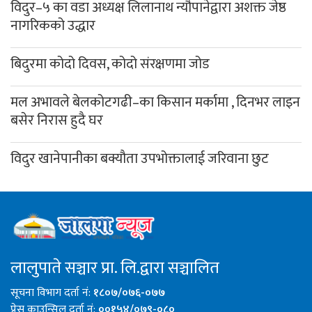
विदुर–५ का वडा अध्यक्ष लिलानाथ न्यौपानेद्वारा अशक्त जेष्ठ
नागरिकको उद्धार
बिदुरमा कोदो दिवस, कोदो संरक्षणमा जोड
मल अभावले बेलकोटगढी–का किसान मर्कामा , दिनभर लाइन
बसेर निरास हुदै घर
विदुर खानेपानीका बक्यौता उपभोक्तालाई जरिवाना छुट
लालुपाते सञ्चार प्रा. लि.द्वारा सञ्चालित
सूचना विभाग दर्ता नं:
१८०७/०७६-०७७
प्रेस काउन्सिल दर्ता नं:
००१५४/०७९-०८०