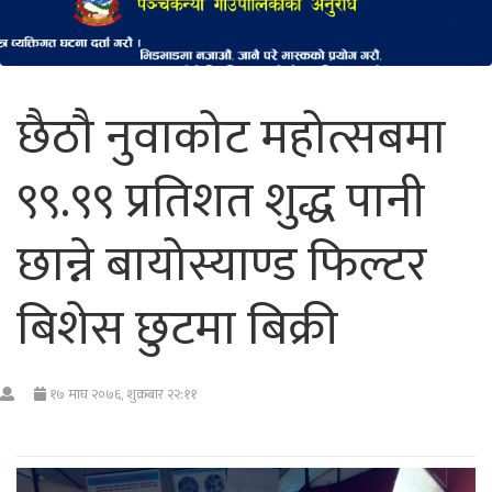
छैठौ नुवाकोट महोत्सबमा
९९.९९ प्रतिशत शुद्ध पानी
छान्ने बायोस्याण्ड फिल्टर
बिशेस छुटमा बिक्री
१७ माघ २०७६, शुक्रबार २२:११