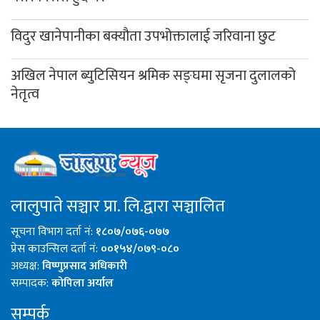
विदुर खानेपानीका बक्यौता उपभोक्तालाई जरिवाना छुट
अखिल नेपाल ब्युटिसियन श्रमिक सङ्घमा सृजना दुलालको
नेतृत्व
लालुपाते सञ्चार प्रा. लि.द्वारा सञ्चालित
सूचना विभाग दर्ता नं:
१८०७/०७६-०७७
प्रेस काउन्सिल दर्ता नं:
००१५४/०७९-०८०
अध्यक्ष:
विष्णुप्रसाद अधिकारी
सम्पादक:
कोपिला अर्याल
सम्पर्क