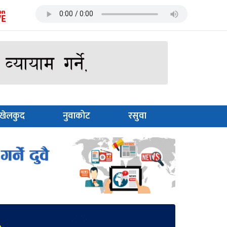
खेलकुद
नुवाकोट
रसुवा