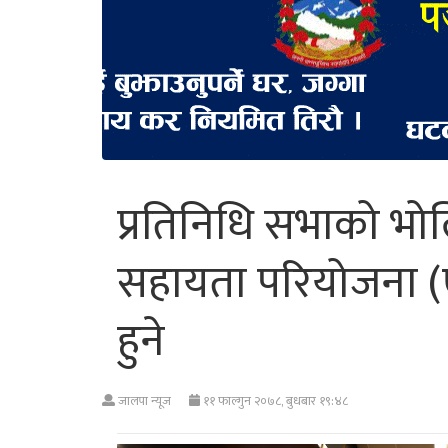
प्रतिनिधि सभाको भो
सहायता परियोजना 
हुने
जालपा न्यूज
११ फाल्गुन २०७८, बुधबार १९:४८