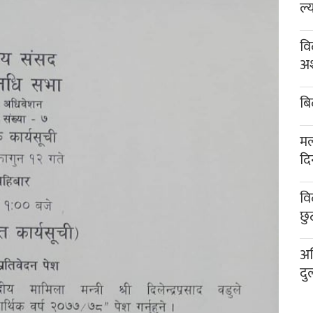
ल्
वि
अश
बि
मल
दि
वि
छु
अख
दु