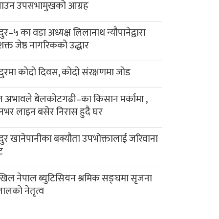
याउन उपसभामुखको आग्रह
दुर–५ का वडा अध्यक्ष लिलानाथ न्यौपानेद्वारा
क्त जेष्ठ नागरिकको उद्धार
दुरमा कोदो दिवस, कोदो संरक्षणमा जोड
 अभावले बेलकोटगढी–का किसान मर्कामा ,
नभर लाइन बसेर निरास हुदै घर
दुर खानेपानीका बक्यौता उपभोक्तालाई जरिवाना
ट
िल नेपाल ब्युटिसियन श्रमिक सङ्घमा सृजना
लालको नेतृत्व