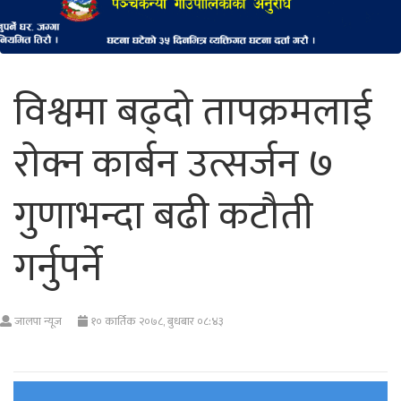
विश्वमा बढ्दो तापक्रमलाई
राेक्न कार्बन उत्सर्जन ७
गुणाभन्दा बढी कटौती
गर्नुपर्ने
जालपा न्यूज
१० कार्तिक २०७८, बुधबार ०८:४३