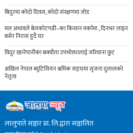
बिदुरमा कोदो दिवस, कोदो संरक्षणमा जोड
मल अभावले बेलकोटगढी–का किसान मर्कामा , दिनभर लाइन
बसेर निरास हुदै घर
विदुर खानेपानीका बक्यौता उपभोक्तालाई जरिवाना छुट
अखिल नेपाल ब्युटिसियन श्रमिक सङ्घमा सृजना दुलालको
नेतृत्व
लालुपाते सञ्चार प्रा. लि.द्वारा सञ्चालित