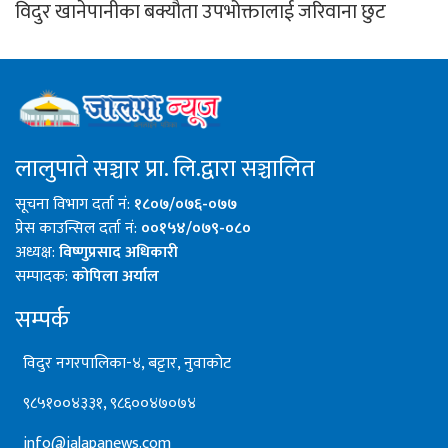
विदुर खानेपानीका बक्यौता उपभोक्तालाई जरिवाना छुट
लालुपाते सञ्चार प्रा. लि.द्वारा सञ्चालित
सूचना विभाग दर्ता नं:
१८०७/०७६-०७७
प्रेस काउन्सिल दर्ता नं:
००१५४/०७९-०८०
अध्यक्ष:
विष्णुप्रसाद अधिकारी
सम्पादक:
कोपिला अर्याल
सम्पर्क
विदुर नगरपालिका-४, बट्टार, नुवाकोट
९८५१००४३३१, ९८६००४७०७४
info@jalapanews.com