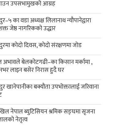
याउन उपसभामुखको आग्रह
दुर–५ का वडा अध्यक्ष लिलानाथ न्यौपानेद्वारा
क्त जेष्ठ नागरिकको उद्धार
दुरमा कोदो दिवस, कोदो संरक्षणमा जोड
 अभावले बेलकोटगढी–का किसान मर्कामा ,
नभर लाइन बसेर निरास हुदै घर
दुर खानेपानीका बक्यौता उपभोक्तालाई जरिवाना
ट
िल नेपाल ब्युटिसियन श्रमिक सङ्घमा सृजना
लालको नेतृत्व