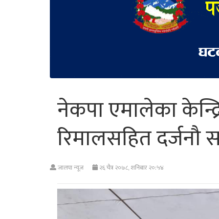
नेकपा एमालेका केन्
रिमालसहित दर्जनौ स
जालपा न्यूज
२६ चैत्र २०७८, शनिबार २०:५४