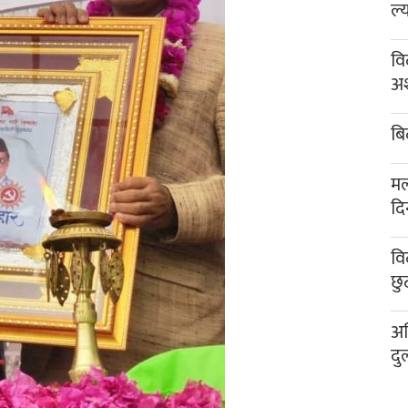
ल्
वि
अश
बि
मल
दि
वि
छु
अख
दु