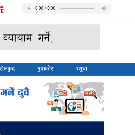
खेलकुद
नुवाकोट
रसुवा