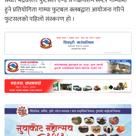
स्थित भद्रकाली फुटसल एण्ड रि–क्रियशन सेन्टर गाम्चामा
हुने प्रतियोगिता गाम्चा फुटबल क्लबद्वारा आयोजना गरिने
फुटसलको पहिलो संस्करण हो ।