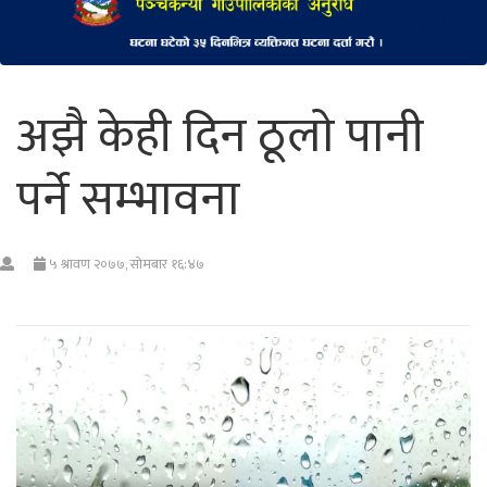
अझै केही दिन ठूलाे पानी
पर्ने सम्भावना
५ श्रावण २०७७, सोमबार १६:४७