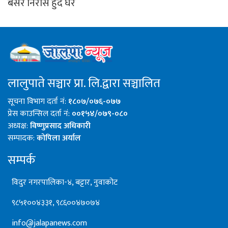
बसेर निरास हुदै घर
लालुपाते सञ्चार प्रा. लि.द्वारा सञ्चालित
सूचना विभाग दर्ता नं:
१८०७/०७६-०७७
प्रेस काउन्सिल दर्ता नं:
००१५४/०७९-०८०
अध्यक्ष:
विष्णुप्रसाद अधिकारी
सम्पादक:
कोपिला अर्याल
सम्पर्क
विदुर नगरपालिका-४, बट्टार, नुवाकोट
९८५१००४३३१, ९८६००४७०७४
info@jalapanews.com