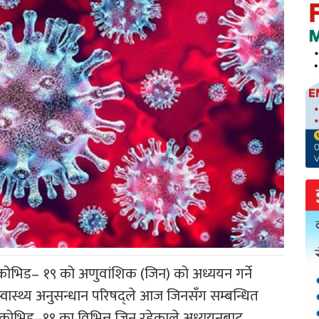
ा कोभिड– १९ को अणुवांशिक (जिन) को अध्ययन गर्ने
्वास्थ्य अनुसन्धान परिषद्ले आज जिनसँग सम्बन्धित
 कोभिड–१९ का विभिन्न जिन रहेकाले अध्ययनबाट