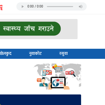
खेलकुद
नुवाकोट
रसुवा