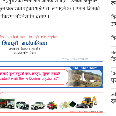
ेत रहनुभएका खनालले जानकारी दिए । उनका अनुसार
ल्
न प्रकारको रहेको भन्ने पत्ता लगाइने छ । उनले जिनको
्गीकरण गरिनेसमेत बताए ।
वि
अश
बि
मल
दि
वि
छु
अख
दु