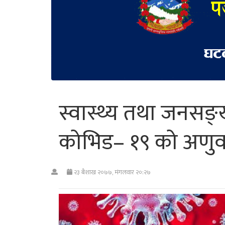
स्वास्थ्य तथा जनसङ्ख
कोभिड– १९ को अणुवा
२३ बैशाख २०७७, मंगलवार २०:२७