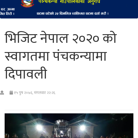
भिजिट नेपाल २०२० को
स्वागतमा पंचकन्यामा
दिपावली
१५ पुष २०७६, मंगलवार २२:२६