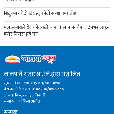
बिदुरमा कोदो दिवस, कोदो संरक्षणमा जोड
मल अभावले बेलकोटगढी–का किसान मर्कामा , दिनभर लाइन
बसेर निरास हुदै घर
लालुपाते सञ्चार प्रा. लि.द्वारा सञ्चालित
सूचना विभाग दर्ता नं:
१८०७/०७६-०७७
प्रेस काउन्सिल दर्ता नं:
००१५४/०७९-०८०
अध्यक्ष:
विष्णुप्रसाद अधिकारी
सम्पादक:
कोपिला अर्याल
सम्पर्क