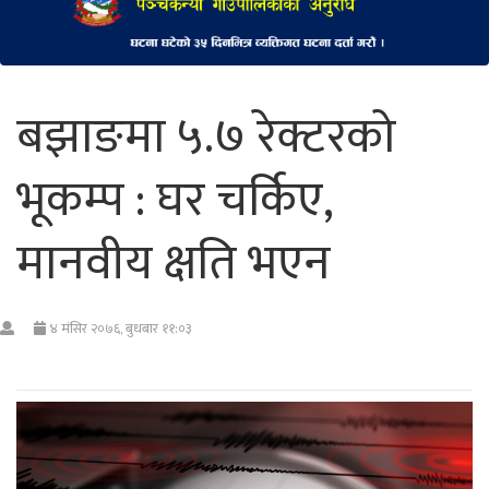
बझाङमा ५.७ रेक्टरको
भूकम्प : घर चर्किए,
मानवीय क्षति भएन
४ मंसिर २०७६, बुधबार ११:०३