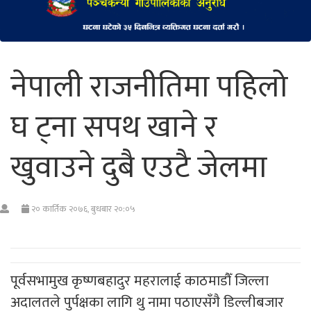
नेपाली राजनीतिमा पहिलो
घ ट्ना सपथ खाने र
खुवाउने दुबै एउटै जेलमा
२० कार्तिक २०७६, बुधबार २०:०५
पूर्वसभामुख कृष्णबहादुर महरालाई काठमाडौँ जिल्ला
अदालतले पुर्पक्षका लागि थु नामा पठाएसँगै डिल्लीबजार