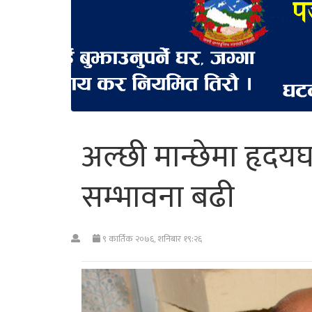
अल्छी मान्छेमा हृदयघ
सम्भावना बढी
९ कार्तिक २०७६, शनिबार १९:२६