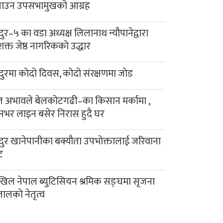
याउन उपसभामुखको आग्रह
दुर–५ का वडा अध्यक्ष लिलानाथ न्यौपानेद्वारा
क्त जेष्ठ नागरिकको उद्धार
दुरमा कोदो दिवस, कोदो संरक्षणमा जोड
 अभावले बेलकोटगढी–का किसान मर्कामा ,
नभर लाइन बसेर निरास हुदै घर
दुर खानेपानीका बक्यौता उपभोक्तालाई जरिवाना
ट
िल नेपाल ब्युटिसियन श्रमिक सङ्घमा सृजना
लालको नेतृत्व