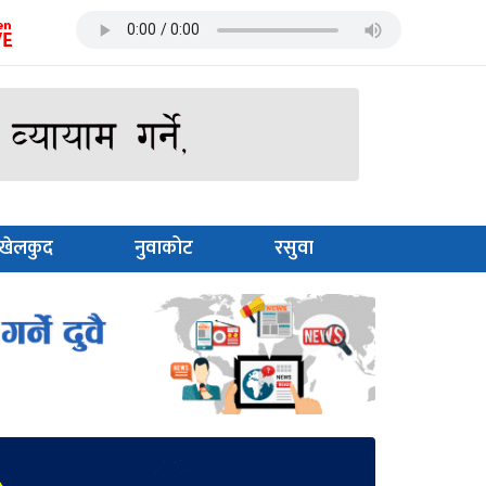
खेलकुद
नुवाकोट
रसुवा