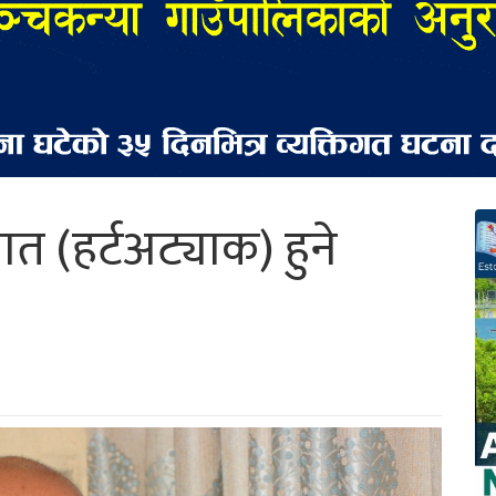
ात (हर्टअट्याक) हुने