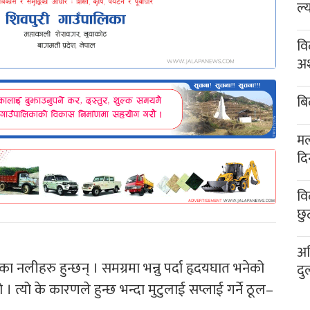
ल्
वि
अश
बि
मल
दि
वि
छु
अख
तका नलीहरु हुन्छन् । समग्रमा भन्नु पर्दा हृदयघात भनेको
दु
ो । त्यो के कारणले हुन्छ भन्दा मुटुलाई सप्लाई गर्ने ठूल–