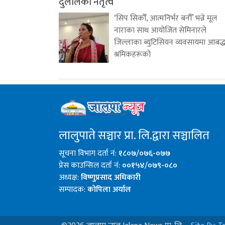
दुलालको नेतृत्व
‘सिप सिकौँ, आत्मनिर्भर बनौँ’ भन्ने मूल
नाराका साथ आयोजित सेमिनारले
जिल्लाका ब्युटिसियन व्यवसायमा आबद्
श्रमिकहरूको
लालुपाते सञ्चार प्रा. लि.द्वारा सञ्चालित
सूचना विभाग दर्ता नं:
१८०७/०७६-०७७
प्रेस काउन्सिल दर्ता नं:
००१५४/०७९-०८०
अध्यक्ष:
विष्णुप्रसाद अधिकारी
सम्पादक:
कोपिला अर्याल