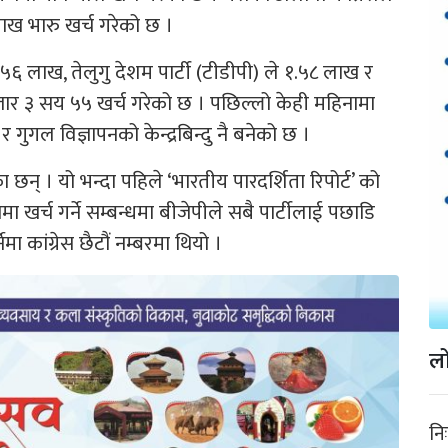
ाख भारु खर्च गरेको छ ।
५६ लाख, तेलुगु देशम पार्टी (टीडीपी) ले १.५८ लाख र
५८ हजार ३ सय ५५ खर्च गरेको छ । पछिल्लो केही महिनामा
र गुगल विज्ञापनको केन्द्रबिन्दु नै बनेको छ ।
छन् । यो भन्दा पहिले ‘भारतीय पारदर्शिता रिपोर्ट’ को
ा खर्च गर्ने सम्बन्धमा बीजेपीले सबै पार्टीलाई पछाडि
ेमा कांग्रेस छैटौं नम्बरमा थियो ।
लो
नि