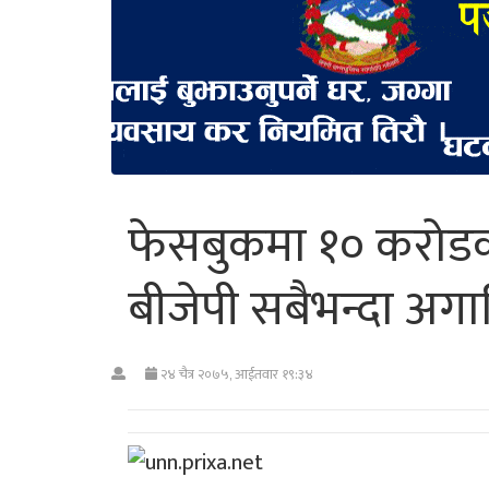
फेसबुकमा १० करोडक
बीजेपी सबैभन्दा अगा
२४ चैत्र २०७५, आईतवार १९:३४