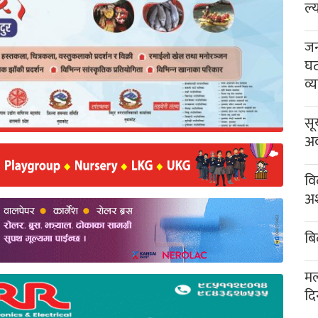
ल्
जन
घट
व्
सू
अव
वि
अश
बि
मल
दि