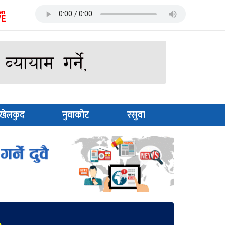
खेलकुद
नुवाकोट
रसुवा