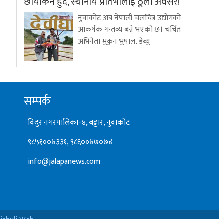
छायाँकन हुँदै, स्थानीय प्रतिभालाई ठूलो अवसर!
नुवाकोट अब नेपाली चलचित्र उद्योगको
आकर्षक गन्तव्य बन्ने भएको छ। चर्चित
ध
अभिनेता मुकुन भुषाल, डेब्यु
सम्पर्क
विदुर नगरपालिका-४, बट्टार, नुवाकोट
९८५१००४३३१, ९८६००४७०७४
info@jalapanews.com