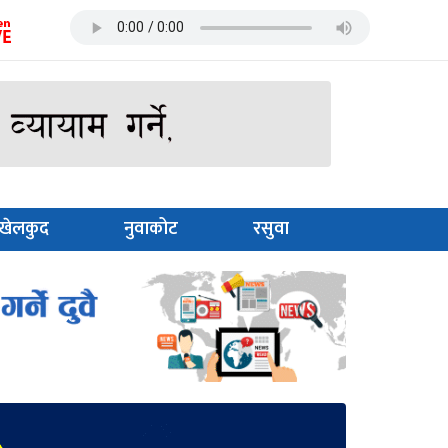
खेलकुद
नुवाकोट
रसुवा