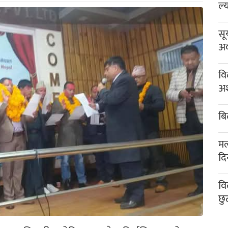
ल्
सू
अव
वि
अश
बि
मल
दि
वि
छु