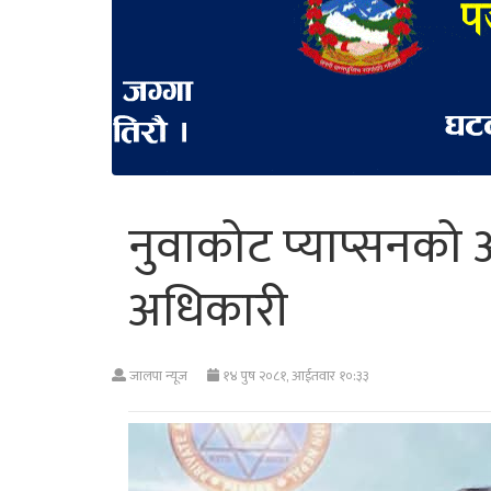
नुवाकोट प्याप्सनको अध
अधिकारी
जालपा न्यूज
१४ पुष २०८१, आईतवार १०:३३