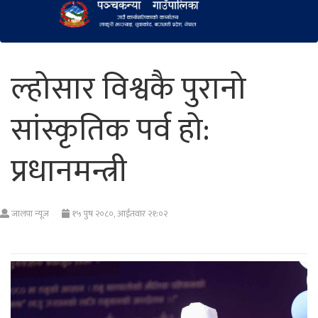
ल्होसार विश्वकै पुरानो
सांस्कृतिक पर्व हो:
प्रधानमन्त्री
जालपा न्यूज
१५ पुष २०८०, आईतवार २१:०२