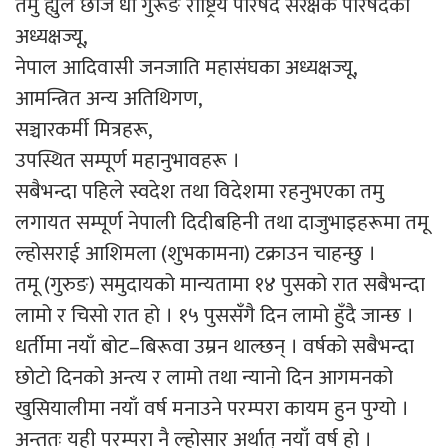
तमु ह्युल छोंज धीं गुरूङ राष्ट्रिय परिषद संरक्षक परिषदका
अध्यक्षज्यू,
नेपाल आदिवासी जनजाति महासंघका अध्यक्षज्यू,
आमन्त्रित अन्य अतिथिगण,
सञ्चारकर्मी मित्रहरू,
उपस्थित सम्पूर्ण महानुभावहरू ।
सबैभन्दा पहिले स्वदेश तथा विदेशमा रहनुभएका तमु
लगायत सम्पूर्ण नेपाली दिदीबहिनी तथा दाजुभाइहरूमा तमू
ल्होसराई आशिमला (शुभकामना) टक्राउन चाहन्छु ।
तमू (गुरुङ) समुदायको मान्यतामा १४ पुसको रात सबैभन्दा
लामो र चिसो रात हो । १५ पुससँगै दिन लामो हुँदै जान्छ ।
धर्तीमा नयाँ बोट–बिरूवा उम्रन थाल्छन् । वर्षको सबैभन्दा
छोटो दिनको अन्त्य र लामो तथा न्यानो दिन आगमनको
खुसियालीमा नयाँ वर्ष मनाउने परम्परा कायम हुन पुग्यो ।
अन्ततः यही परम्परा नै ल्होसार अर्थात् नयाँ वर्ष हो ।