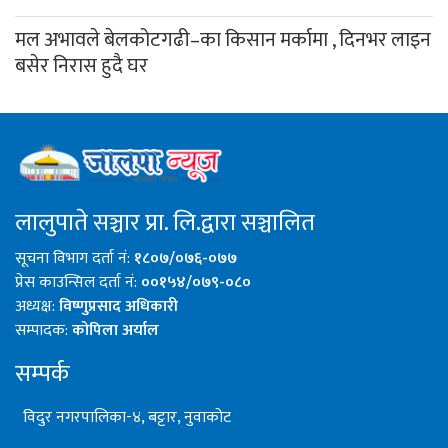
मल अभावले बेलकोटगढी–का किसान मर्कामा , दिनभर लाइन
बसेर निरास हुदै घर
लालुपाते सञ्चार प्रा. लि.द्वारा सञ्चालित
सूचना विभाग दर्ता नं:
१८०७/०७६-०७७
प्रेस काउन्सिल दर्ता नं:
००१५४/०७९-०८०
अध्यक्ष:
विष्णुप्रसाद अधिकारी
सम्पादक:
कोपिला अर्याल
सम्पर्क
विदुर नगरपालिका-४, बट्टार, नुवाकोट