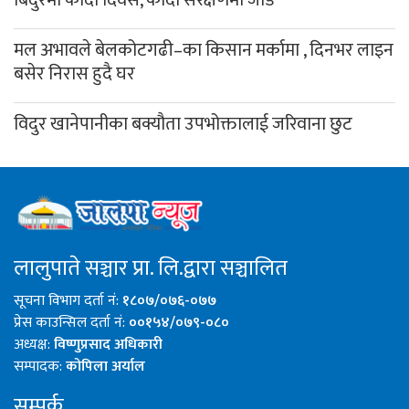
मल अभावले बेलकोटगढी–का किसान मर्कामा , दिनभर लाइन
बसेर निरास हुदै घर
विदुर खानेपानीका बक्यौता उपभोक्तालाई जरिवाना छुट
लालुपाते सञ्चार प्रा. लि.द्वारा सञ्चालित
सूचना विभाग दर्ता नं:
१८०७/०७६-०७७
प्रेस काउन्सिल दर्ता नं:
००१५४/०७९-०८०
अध्यक्ष:
विष्णुप्रसाद अधिकारी
सम्पादक:
कोपिला अर्याल
सम्पर्क