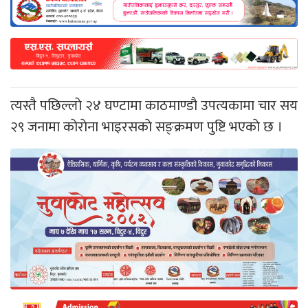
त्यस्तै पछिल्लाे २४ घण्टामा काठमाण्डाै उपत्यकामा चार सय
२९ जनामा काेराेना भाइरसकाे सङ्क्रमण पुष्टि भएकाे छ ।