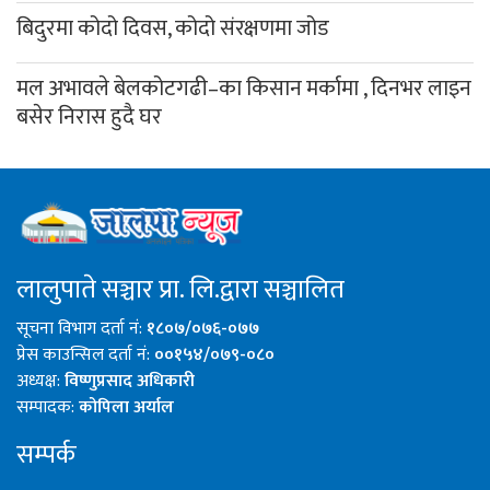
बिदुरमा कोदो दिवस, कोदो संरक्षणमा जोड
मल अभावले बेलकोटगढी–का किसान मर्कामा , दिनभर लाइन
बसेर निरास हुदै घर
लालुपाते सञ्चार प्रा. लि.द्वारा सञ्चालित
सूचना विभाग दर्ता नं:
१८०७/०७६-०७७
प्रेस काउन्सिल दर्ता नं:
००१५४/०७९-०८०
अध्यक्ष:
विष्णुप्रसाद अधिकारी
सम्पादक:
कोपिला अर्याल
सम्पर्क