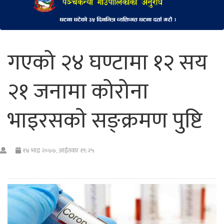
गएको २४ घण्टामा १२ सय
२१ जनामा कोरोना
भाइरसकाे सङ्क्रमण पुष्टि
१४ भाद्र २०७७, आईतवार १९:२५