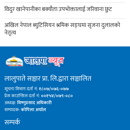
विदुर खानेपानीका बक्यौता उपभोक्तालाई जरिवाना छुट
अखिल नेपाल ब्युटिसियन श्रमिक सङ्घमा सृजना दुलालको
नेतृत्व
लालुपाते सञ्चार प्रा. लि.द्वारा सञ्चालित
सूचना विभाग दर्ता नं:
१८०७/०७६-०७७
प्रेस काउन्सिल दर्ता नं:
००१५४/०७९-०८०
अध्यक्ष:
विष्णुप्रसाद अधिकारी
सम्पादक:
कोपिला अर्याल
सम्पर्क