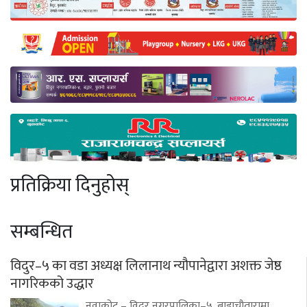
प्रतिक्रिया दिनुहोस्
सम्बन्धित
विदुर–५ का वडा अध्यक्ष लिलानाथ न्यौपानेद्वारा अशक्त जेष्ठ
नागरिकको उद्धार
नुवाकोट – विदुर नगरपालिका–५, बाडाचौतारामा