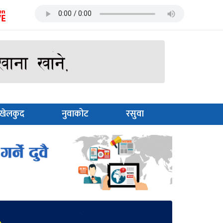
खेलकुद
नुवाकोट
रसुवा