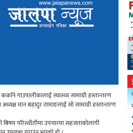
ककनि गाउपालीकालाई स्वास्थ्य सामाग्री हस्तान्तरण
अध्यक्ष मान बहादुर तामाङलाई सो सामाग्री हस्तान्तरण
ीको बिषम परिस्थीतीमा उपचारमा सहजताकोलागी
ान उपलब्ध गराउनु भएको हो ।