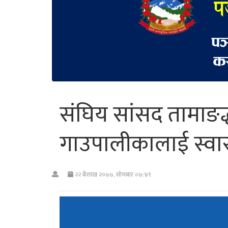
संघिय सांसद तामाङद
गाउपालीकालाई स्वास्थ
२२ बैशाख २०७७, सोमबार ०७:४९