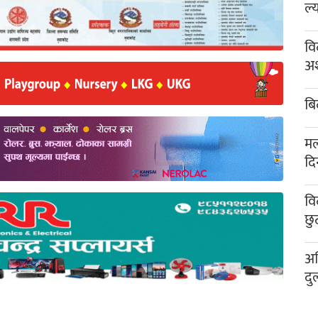
ल्
वि
अश
बि
मल
दि
वि
छु
अख
दु