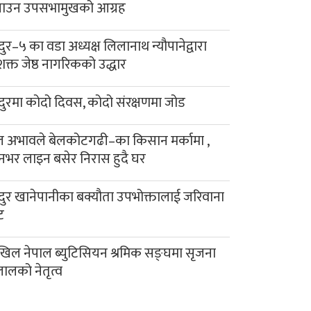
याउन उपसभामुखको आग्रह
दुर–५ का वडा अध्यक्ष लिलानाथ न्यौपानेद्वारा
क्त जेष्ठ नागरिकको उद्धार
दुरमा कोदो दिवस, कोदो संरक्षणमा जोड
 अभावले बेलकोटगढी–का किसान मर्कामा ,
नभर लाइन बसेर निरास हुदै घर
दुर खानेपानीका बक्यौता उपभोक्तालाई जरिवाना
ट
िल नेपाल ब्युटिसियन श्रमिक सङ्घमा सृजना
लालको नेतृत्व