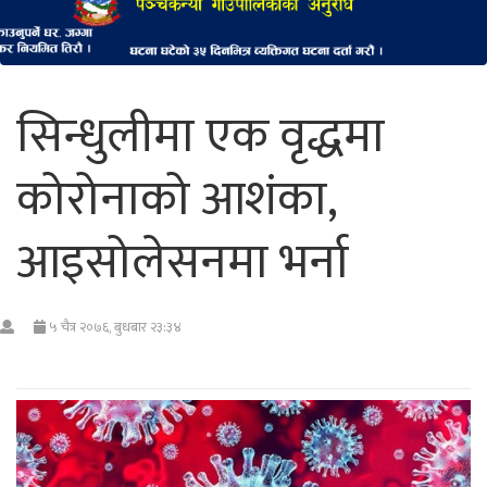
सिन्धुलीमा एक वृद्धमा
कोरोनाको आशंका,
आइसोलेसनमा भर्ना
५ चैत्र २०७६, बुधबार २३:३४