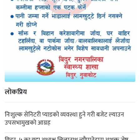
लोकप्रिय
निःशुल्क सेनिटरी प्याडको व्यवस्था हुने गरी बजेट ल्याउन
उपसभामुखको आग्रह
विदुर–५ का वडा अध्यक्ष लिलानाथ न्यौपानेद्वारा अशक्त जेष्ठ