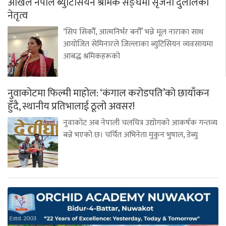
अखिल नेपाल ब्युटिसियन श्रमिक सङ्घमा सृजना दुलालको
नेतृत्व
‘सिप सिकौँ, आत्मनिर्भर बनौँ’ भन्ने मूल नाराका साथ
आयोजित सेमिनारले जिल्लाका ब्युटिसियन व्यवसायमा
आबद्ध श्रमिकहरूको
नुवाकोटमा फिल्मी माहोल: ‘कंगाल करोडपति’को छायाँकन
हुँदै, स्थानीय प्रतिभालाई ठूलो अवसर!
नुवाकोट अब नेपाली चलचित्र उद्योगको आकर्षक गन्तव्य
बन्ने भएको छ। चर्चित अभिनेता मुकुन भुषाल, डेब्यु