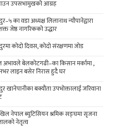
याउन उपसभामुखको आग्रह
दुर–५ का वडा अध्यक्ष लिलानाथ न्यौपानेद्वारा
क्त जेष्ठ नागरिकको उद्धार
दुरमा कोदो दिवस, कोदो संरक्षणमा जोड
 अभावले बेलकोटगढी–का किसान मर्कामा ,
नभर लाइन बसेर निरास हुदै घर
दुर खानेपानीका बक्यौता उपभोक्तालाई जरिवाना
ट
िल नेपाल ब्युटिसियन श्रमिक सङ्घमा सृजना
लालको नेतृत्व