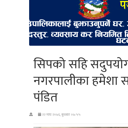
सिपको सहि सदुपयोग 
नगरपालीका हमेशा सह
पंडित
२२ माघ २०७६, बुधबार ०७:५५