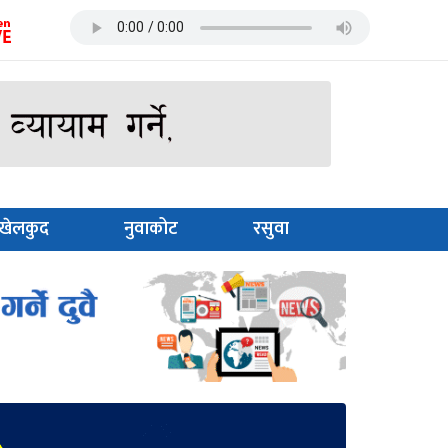
खेलकुद
नुवाकोट
रसुवा