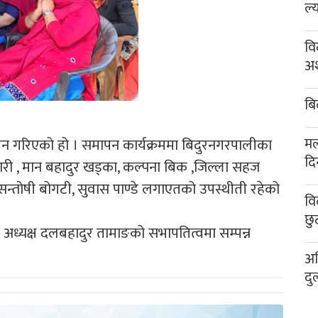
ल्
वि
अश
बि
मल
न गरिएको हो । समापन कार्यक्रममा बिदुरनगरपालीका
दि
ारी , मान बहादुर खड्का, कल्पना बिक ,जिल्ला सहज
न्तोषी बोगटी, सुवास पाण्डे लगाएतको उपस्थीती रहेको
वि
छु
 अध्यक्ष दलबहादुर तामाङको सभापतित्वमा सम्पन्न
अख
दु