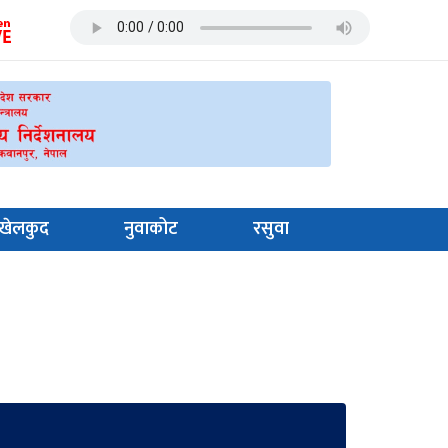
खेलकुद
नुवाकोट
रसुवा