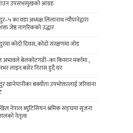
याउन उपसभामुखको आग्रह
दुर–५ का वडा अध्यक्ष लिलानाथ न्यौपानेद्वारा
क्त जेष्ठ नागरिकको उद्धार
दुरमा कोदो दिवस, कोदो संरक्षणमा जोड
 अभावले बेलकोटगढी–का किसान मर्कामा ,
नभर लाइन बसेर निरास हुदै घर
दुर खानेपानीका बक्यौता उपभोक्तालाई जरिवाना
ट
िल नेपाल ब्युटिसियन श्रमिक सङ्घमा सृजना
लालको नेतृत्व