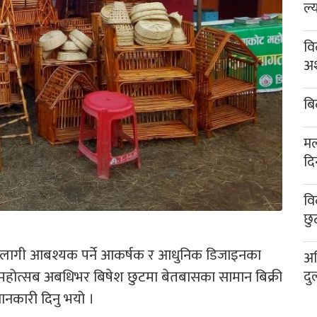
ल्
वि
अश
बि
मल
दि
वि
छु
 लागी आबश्यक पर्ने आकर्षक र आधुनिक डिजाइनका
अख
 महोत्सब अबधिभर बिषेश छुटमा बेतबासका सामान बिक्री
दु
 जानकारी दिनु भयो ।