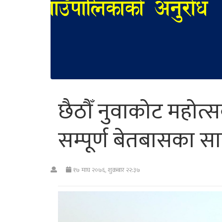
छैठौँ नुवाकोट महोत्
सम्पूर्ण बेतबासका साम
१७ माघ २०७६, शुक्रबार २२:३७