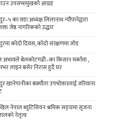
याउन उपसभामुखको आग्रह
दुर–५ का वडा अध्यक्ष लिलानाथ न्यौपानेद्वारा
क्त जेष्ठ नागरिकको उद्धार
दुरमा कोदो दिवस, कोदो संरक्षणमा जोड
 अभावले बेलकोटगढी–का किसान मर्कामा ,
नभर लाइन बसेर निरास हुदै घर
दुर खानेपानीका बक्यौता उपभोक्तालाई जरिवाना
ट
िल नेपाल ब्युटिसियन श्रमिक सङ्घमा सृजना
लालको नेतृत्व