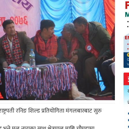
ट्रपती रनिङ शिल्ड प्रतियोगिता मंगलबारबाट सुरु
 भन्ने मुल नाराका साथ क्षेत्रपाल माबि चौघडामा