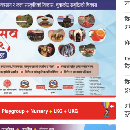
ल्
वि
अश
बि
मल
दि
वि
छु
अख
दु