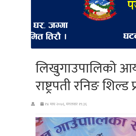
लिखुगाउपालिको आय
राष्ट्रपती रनिङ शिल्ड 
१४ माघ २०७६, मंगलवार १९:३६