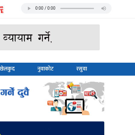
खेलकुद
नुवाकोट
रसुवा