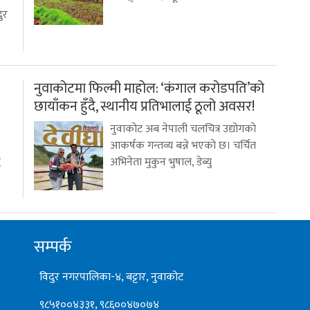
ुर
नुवाकोटमा फिल्मी माहोल: ‘कंगाल करोडपति’को
छायाँकन हुँदै, स्थानीय प्रतिभालाई ठूलो अवसर!
नुवाकोट अब नेपाली चलचित्र उद्योगको
आकर्षक गन्तव्य बन्ने भएको छ। चर्चित
ध
अभिनेता मुकुन भुषाल, डेब्यु
सम्पर्क
विदुर नगरपालिका-४, बट्टार, नुवाकोट
९८५१००४३३१, ९८६००४७०७४