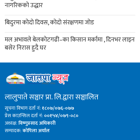
नागरिकको उद्धार
बिदुरमा कोदो दिवस, कोदो संरक्षणमा जोड
मल अभावले बेलकोटगढी–का किसान मर्कामा , दिनभर लाइन
बसेर निरास हुदै घर
लालुपाते सञ्चार प्रा. लि.द्वारा सञ्चालित
सूचना विभाग दर्ता नं:
१८०७/०७६-०७७
प्रेस काउन्सिल दर्ता नं:
००१५४/०७९-०८०
अध्यक्ष:
विष्णुप्रसाद अधिकारी
सम्पादक:
कोपिला अर्याल