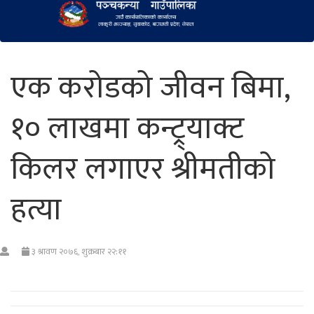
एक करोडको जीवन बिमा,
१० लाखमा कन्ट्र्याक्ट
किलर लगाएर श्रीमतीको
हत्या
३ श्रावण २०७६, शुक्रबार २२:११