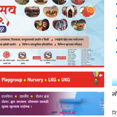
लो
नि