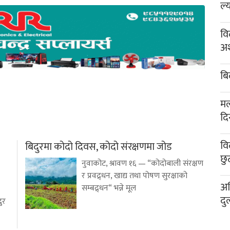
ल्
वि
अश
बि
मल
दि
वि
बिदुरमा कोदो दिवस, कोदो संरक्षणमा जोड
छु
नुवाकोट, श्रावण १६ — “कोदोबाली संरक्षण
र प्रवद्र्धन, खाद्य तथा पोषण सुरक्षाको
अख
सम्बद्र्धन“ भन्ने मूल
दु
ुर