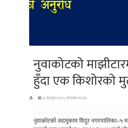
नुवाकोटको माझीटार
हुँदा एक किशोरको मुत्
२८ फाल्गुन २०७५, मंगलवार ११:३४
नुवाकोटको सदमुकाम विदुर नगरपालिका–५ मा