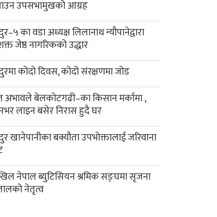
याउन उपसभामुखको आग्रह
दुर–५ का वडा अध्यक्ष लिलानाथ न्यौपानेद्वारा
क्त जेष्ठ नागरिकको उद्धार
दुरमा कोदो दिवस, कोदो संरक्षणमा जोड
 अभावले बेलकोटगढी–का किसान मर्कामा ,
नभर लाइन बसेर निरास हुदै घर
दुर खानेपानीका बक्यौता उपभोक्तालाई जरिवाना
ट
िल नेपाल ब्युटिसियन श्रमिक सङ्घमा सृजना
लालको नेतृत्व