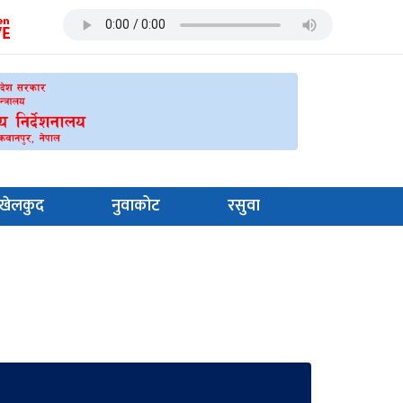
खेलकुद
नुवाकोट
रसुवा