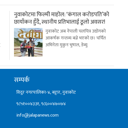
नुवाकोटमा फिल्मी माहोल: ‘कंगाल करोडपति’को
छायाँकन हुँदै, स्थानीय प्रतिभालाई ठूलो अवसर!
नुवाकोट अब नेपाली चलचित्र उद्योगको
आकर्षक गन्तव्य बन्ने भएको छ। चर्चित
ध
अभिनेता मुकुन भुषाल, डेब्यु
सम्पर्क
विदुर नगरपालिका-४, बट्टार, नुवाकोट
९८५१००४३३१, ९८६००४७०७४
info@jalapanews.com