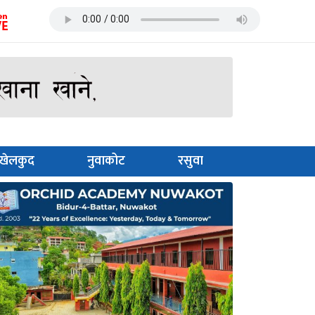
खेलकुद
नुवाकोट
रसुवा