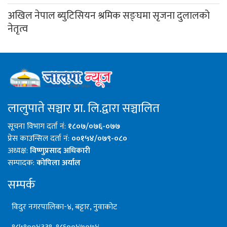
अखिल नेपाल ब्युटिसियन श्रमिक सङ्घमा सृजना दुलालको
नेतृत्व
लालुपाते सञ्चार प्रा. लि.द्वारा सञ्चालित
सूचना विभाग दर्ता नं:
१८०७/०७६-०७७
प्रेस काउन्सिल दर्ता नं:
००१५४/०७९-०८०
अध्यक्ष:
विष्णुप्रसाद अधिकारी
सम्पादक:
कोपिला अर्याल
सम्पर्क
विदुर नगरपालिका-४, बट्टार, नुवाकोट