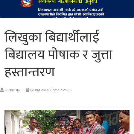
लिखुका बिद्यार्थीलाई
बिद्यालय पोषाक र जुत्ता
हस्तान्तरण
जालपा न्यूज
१२ भाद्र २०८०, मंगलवार २०:३५