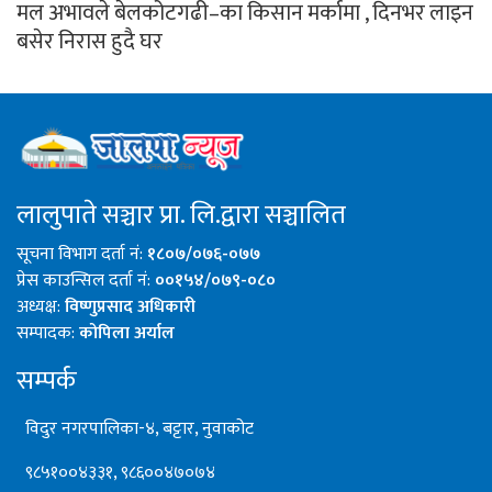
मल अभावले बेलकोटगढी–का किसान मर्कामा , दिनभर लाइन
बसेर निरास हुदै घर
लालुपाते सञ्चार प्रा. लि.द्वारा सञ्चालित
सूचना विभाग दर्ता नं:
१८०७/०७६-०७७
प्रेस काउन्सिल दर्ता नं:
००१५४/०७९-०८०
अध्यक्ष:
विष्णुप्रसाद अधिकारी
सम्पादक:
कोपिला अर्याल
सम्पर्क
विदुर नगरपालिका-४, बट्टार, नुवाकोट
९८५१००४३३१, ९८६००४७०७४