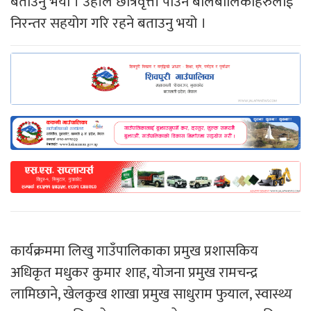
बताउनु भयो । उहाँले छात्रवृत्ती पाउने बालबालिकाहरुलाई
निरन्तर सहयोग गरि रहने बताउनु भयो ।
कार्यक्रममा लिखु गाउँपालिकाका प्रमुख प्रशासकिय
अधिकृत मधुकर कुमार शाह, योजना प्रमुख रामचन्द्र
लामिछाने, खेलकुख शाखा प्रमुख साधुराम फुयाल, स्वास्थ्य