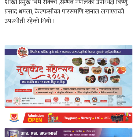
शाखा प्रमुख भिम रोक्का ,सम्भब नेपालका उपाध्यक्ष बिष्णु
प्रसाद धमला, केएफसीका पारसमणि खनाल लगाएतको
उपस्थीती रहेको थियो ।