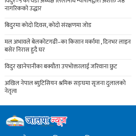
विदुर–५ का वडा अध्यक्ष लिलानाथ न्यौपानेद्वारा अशक्त जेष्ठ
नागरिकको उद्धार
बिदुरमा कोदो दिवस, कोदो संरक्षणमा जोड
मल अभावले बेलकोटगढी–का किसान मर्कामा , दिनभर लाइन
बसेर निरास हुदै घर
विदुर खानेपानीका बक्यौता उपभोक्तालाई जरिवाना छुट
अखिल नेपाल ब्युटिसियन श्रमिक सङ्घमा सृजना दुलालको
नेतृत्व