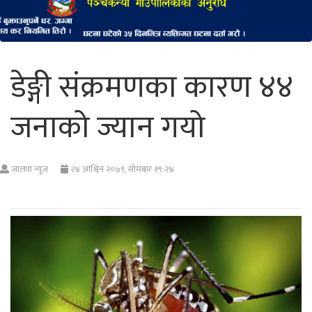
डेङ्गी संक्रमणका कारण ४४
जनाको ज्यान गयो
जालपा न्यूज
२४ आश्विन २०७९, सोमबार १९:२४