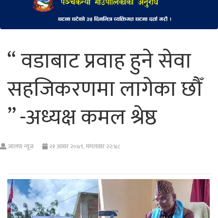
“ वडाबाट प्रवाह हुने सेवा
सहजिकरणमा लागेका छौँ
” -अध्यक्ष कमल श्रेष्ठ
जालपा न्यूज
२१ असार २०७९, मंगलवार २२:४८