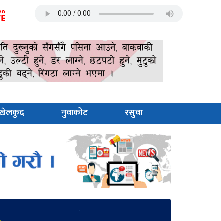
खेलकुद
नुवाकोट
रसुवा