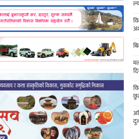
ल्
वि
अश
बि
मल
दि
वि
छु
अख
दु