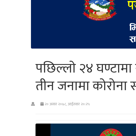
पछिल्लाे २४ घण्टाम
तीन जनामा कोरोना सङ
२० असार २०७८, आईतवार २०:२५