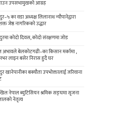
याउन उपसभामुखको आग्रह
दुर–५ का वडा अध्यक्ष लिलानाथ न्यौपानेद्वारा
क्त जेष्ठ नागरिकको उद्धार
दुरमा कोदो दिवस, कोदो संरक्षणमा जोड
 अभावले बेलकोटगढी–का किसान मर्कामा ,
नभर लाइन बसेर निरास हुदै घर
दुर खानेपानीका बक्यौता उपभोक्तालाई जरिवाना
ट
िल नेपाल ब्युटिसियन श्रमिक सङ्घमा सृजना
लालको नेतृत्व