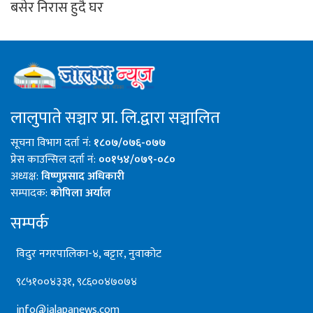
बसेर निरास हुदै घर
लालुपाते सञ्चार प्रा. लि.द्वारा सञ्चालित
सूचना विभाग दर्ता नं:
१८०७/०७६-०७७
प्रेस काउन्सिल दर्ता नं:
००१५४/०७९-०८०
अध्यक्ष:
विष्णुप्रसाद अधिकारी
सम्पादक:
कोपिला अर्याल
सम्पर्क
विदुर नगरपालिका-४, बट्टार, नुवाकोट
९८५१००४३३१, ९८६००४७०७४
info@jalapanews.com