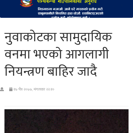
नुवाकोटका सामुदायिक
वनमा भएको आगलागी
नियन्त्रण बाहिर जादै
१७ चैत्र २०७७, मंगलवार २२:१०