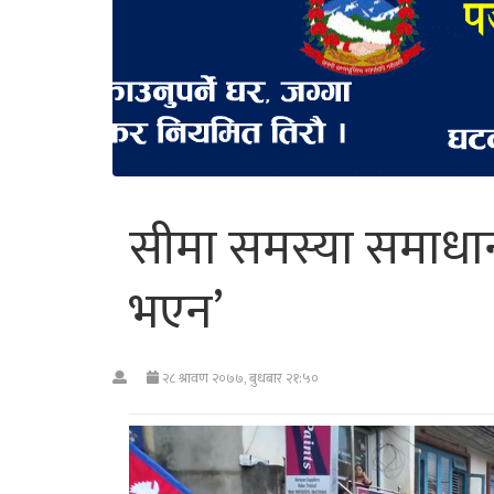
सीमा समस्या समाधा
भएन’
२८ श्रावण २०७७, बुधबार २१:५०