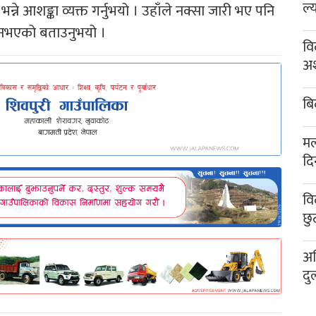
ल्
े आशङ्का व्यक्त गर्नुभयो । उहाँले नक्सा जारी भए पनि
नभएको बताउनुभयो ।
वि
अश
बि
मल
दि
वि
छु
अख
दु