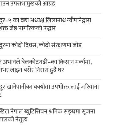
याउन उपसभामुखको आग्रह
दुर–५ का वडा अध्यक्ष लिलानाथ न्यौपानेद्वारा
क्त जेष्ठ नागरिकको उद्धार
दुरमा कोदो दिवस, कोदो संरक्षणमा जोड
 अभावले बेलकोटगढी–का किसान मर्कामा ,
नभर लाइन बसेर निरास हुदै घर
दुर खानेपानीका बक्यौता उपभोक्तालाई जरिवाना
ट
िल नेपाल ब्युटिसियन श्रमिक सङ्घमा सृजना
लालको नेतृत्व