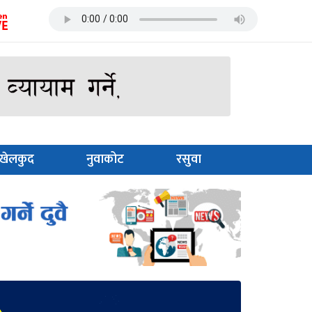
खेलकुद
नुवाकोट
रसुवा