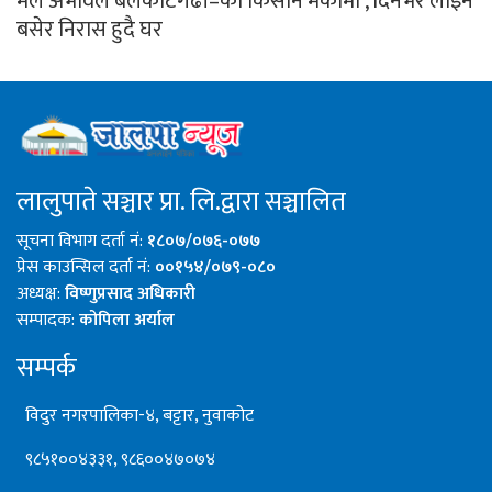
मल अभावले बेलकोटगढी–का किसान मर्कामा , दिनभर लाइन
बसेर निरास हुदै घर
लालुपाते सञ्चार प्रा. लि.द्वारा सञ्चालित
सूचना विभाग दर्ता नं:
१८०७/०७६-०७७
प्रेस काउन्सिल दर्ता नं:
००१५४/०७९-०८०
अध्यक्ष:
विष्णुप्रसाद अधिकारी
सम्पादक:
कोपिला अर्याल
सम्पर्क
विदुर नगरपालिका-४, बट्टार, नुवाकोट
९८५१००४३३१, ९८६००४७०७४