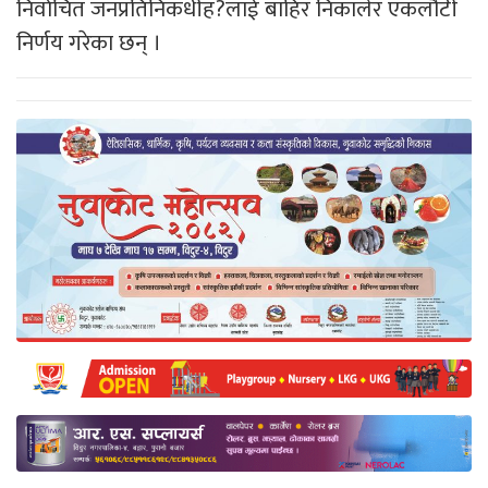
निर्वाचित जनप्रतिनिकधीह?लाई बाहिर निकालेर एकलौटी
निर्णय गरेका छन् ।