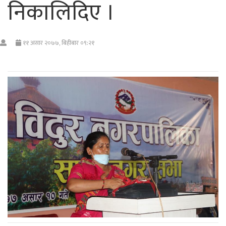
निकालिदिए ।
११ असार २०७७, बिहीबार ०९:२१