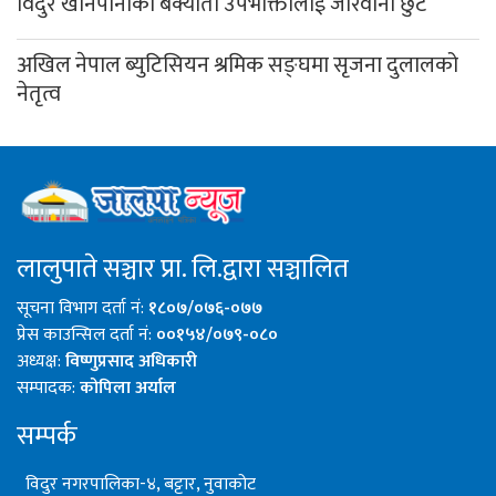
विदुर खानेपानीका बक्यौता उपभोक्तालाई जरिवाना छुट
अखिल नेपाल ब्युटिसियन श्रमिक सङ्घमा सृजना दुलालको
नेतृत्व
लालुपाते सञ्चार प्रा. लि.द्वारा सञ्चालित
सूचना विभाग दर्ता नं:
१८०७/०७६-०७७
प्रेस काउन्सिल दर्ता नं:
००१५४/०७९-०८०
अध्यक्ष:
विष्णुप्रसाद अधिकारी
सम्पादक:
कोपिला अर्याल
सम्पर्क
विदुर नगरपालिका-४, बट्टार, नुवाकोट