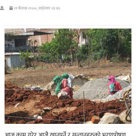
२१ बैशाख २०७७, आईतवार २३:४६
आज काम गरेर आजै खानुपर्ने र सन्तानहरुको भरणपोषण