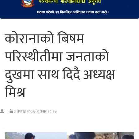
कोरानाको बिषम
परिस्थीतीमा जनताको
दुखमा साथ दिदै अध्यक्ष
मिश्र
३ बैशाख २०७७, बुधबार २०:२७