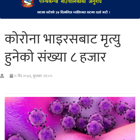
कोरोना भाइरसबाट मृत्यु
हुनेकाे संख्या ८ हजार
५ चैत्र २०७६, बुधबार २१:०५